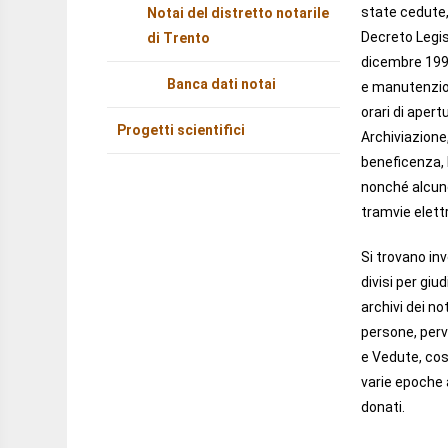
state cedute,
Notai del distretto notarile
Decreto Legis
di Trento
dicembre 1998
Banca dati notai
e manutenzion
orari di apertu
Progetti scientifici
Archiviazione, 
beneficenza, l
nonché alcune
tramvie elettri
Si trovano inv
divisi per giu
archivi dei no
persone, perv
e Vedute, cos
varie epoche a
donati.