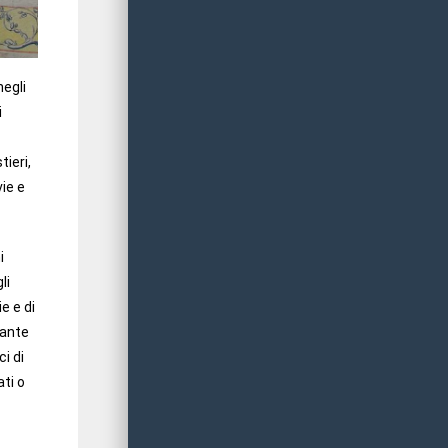
Nuovo tariffario per
canoni di riproduzione e
concessione luoghi della
negli
cultura
i
24 Aprile 2024
L’Archivio di Stato di
tieri,
Trento ha rideterminato,
ie e
sulla base del Decreto
ministeriale rep. 108 del 21
marzo 2024, “Linee guida
per la determinazione
i
degli importi minimi dei
li
canoni e dei corrispettivi
e e di
per la concessione d’uso
iante
dei beni in consegna agli
i di
istituti e luoghi della
ati o
cultura statali”, il tariffario
in vigore integrandolo con
i canoni per l’uso […]