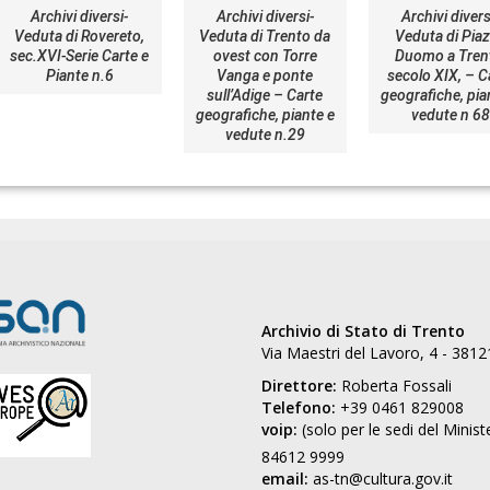
Archivi diversi-
Archivi diversi-
Archivi divers
Veduta di Rovereto,
Veduta di Trento da
Veduta di Pia
sec.XVI-Serie Carte e
ovest con Torre
Duomo a Tren
Piante n.6
Vanga e ponte
secolo XIX, – C
sull’Adige – Carte
geografiche, pia
geografiche, piante e
vedute n 68
vedute n.29
Archivio di Stato di Trento
Via Maestri del Lavoro, 4 - 3812
Direttore:
Roberta Fossali
Telefono:
+39 0461 829008
voip:
(solo per le sedi del Minist
84612 9999
email:
as-tn@cultura.gov.it