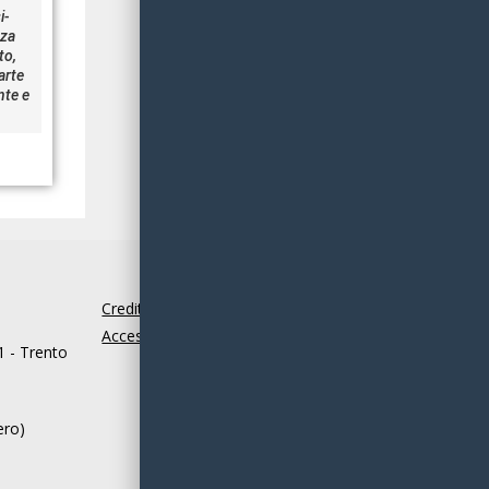
CERCA
i-
zza
to,
arte
nte e
Crediti
|
Cookie
|
Disclaimer
|
Accessibilità
1 - Trento
ero)