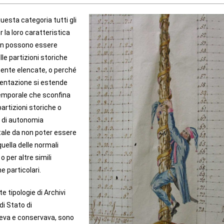
uesta categoria tutti gli
r la loro caratteristica
non possono essere
le partizioni storiche
nte elencate, o perché
mentazione si estende
temporale che sconfina
partizioni storiche o
i di autonomia
 tale da non poter essere
uella delle normali
 per altre simili
e particolari.
e tipologie di Archivi
 di Stato di
eva e conservava, sono