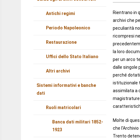
Rientrano in q
Antichi regimi
archivi che pe
Periodo Napoleonico
peculiarità 
ricompresi nel
Restaurazione
precedenteme
la loro docu
Uffici dello Stato Italiano
per un arco 
dalle singole 
Altri archivi
perché dotat
istituzionale
Sistemi informativi e banche
assimilata a q
dati
magistrature o
caratteristich
Ruoli matricolari
Molte di quest
Banca dati militari 1852-
che l’Archivio
1923
Trento deten