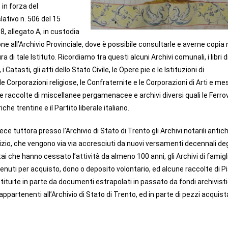
 in forza del
lativo n. 506 del 15
, allegato A, in custodia
e all’Archivio Provinciale, dove è possibile consultarle e averne copia 
ra di tale Istituto. Ricordiamo tra questi alcuni Archivi comunali, i libri d
i Catasti, gli atti dello Stato Civile, le Opere pie e le Istituzioni di
e Corporazioni religiose, le Confraternite e le Corporazioni di Arti e mes
 raccolte di miscellanee pergamenacee e archivi diversi quali le Ferrov
che trentine e il Partito liberale italiano.
ece tuttora presso l’Archivio di Stato di Trento gli Archivi notarili antich
dizio, che vengono via via accresciuti da nuovi versamenti decennali deg
tai che hanno cessato l’attività da almeno 100 anni, gli Archivi di famigli
enuti per acquisto, dono o deposito volontario, ed alcune raccolte di P
tituite in parte da documenti estrapolati in passato da fondi archivistic
ppartenenti all’Archivio di Stato di Trento, ed in parte di pezzi acquist