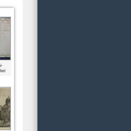
Attivazione sistema di
pagamento PagoPA
30 Marzo 2022
Attivazione del sistema di
pagamento elettronico
online tramite portale
PagoPA
i-
dori
Eventi